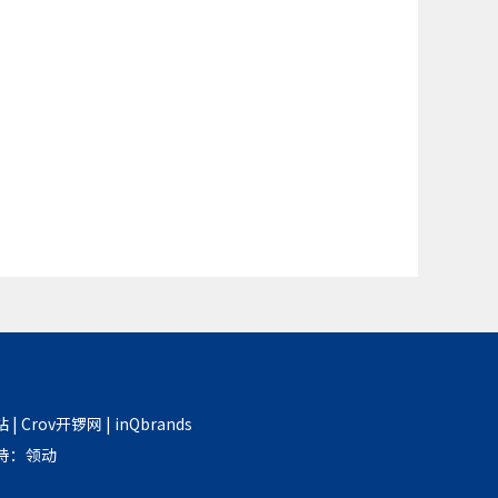
站
|
Crov开锣网
|
inQbrands
支持：
领动