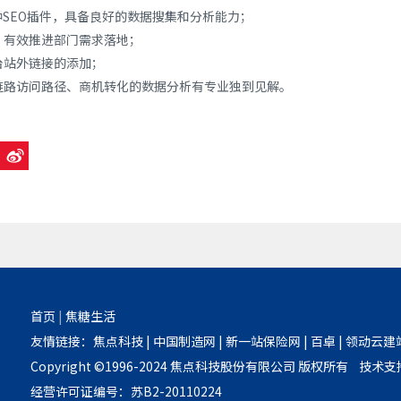
种SEO插件，具备良好的数据搜集和分析能力；
，有效推进部门需求落地；
台站外链接的添加；
链路访问路径、商机转化的数据分析有专业独到见解。
首页
|
焦糖生活
友情链接：
焦点科技
|
中国制造网
|
新一站保险网
|
百卓
|
领动云建
Copyright ©1996-2024 焦点科技股份有限公司 版权所有 技术
经营许可证编号：苏B2-20110224